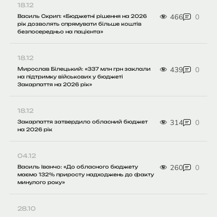
18.12
466
0
Василь Скрип: «Бюджетні рішення на 2026
рік дозволять спрямувати більше коштів
безпосередньо на пацієнта»
18.12
439
0
Мирослав Білецький: «337 млн грн заклали
на підтримку військових у бюджеті
Закарпаття на 2026 рік»
18.12
314
0
Закарпаття затвердило обласний бюджет
на 2026 рік
04.12
260
0
Василь Іванчо: «До обласного бюджету
маємо 132% приросту надходжень до факту
минулого року»
28.10