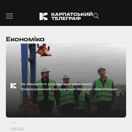
Перейти
до
вмісту
Економіка
На Закарпатті запрацював оновлений
транскордонний залізничний термінал «Євробрідж»
…
06.02