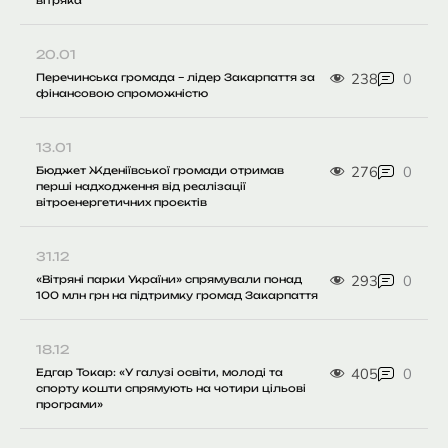
20.01
238
0
Перечинська громада – лідер Закарпаття за
фінансовою спроможністю
13.01
276
0
Бюджет Жденіївської громади отримав
перші надходження від реалізації
вітроенергетичних проєктів
31.12
293
0
«Вітряні парки України» спрямували понад
100 млн грн на підтримку громад Закарпаття
18.12
405
0
Едгар Токар: «У галузі освіти, молоді та
спорту кошти спрямують на чотири цільові
програми»