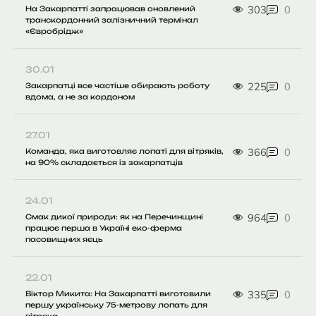
303
0
На Закарпатті запрацював оновлений
транскордонний залізничний термінал
«Євробрідж»
30.01
225
0
Закарпатці все частіше обирають роботу
вдома, а не за кордоном
27.01
366
0
Команда, яка виготовляє лопаті для вітряків,
на 90% складається із закарпатців
24.01
964
0
Смак дикої природи: як на Перечинщині
працює перша в Україні еко-ферма
пасовищних яєць
22.01
335
0
Віктор Микита: На Закарпатті виготовили
першу українську 75-метрову лопать для
вітряка