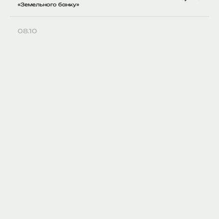
«Земельного банку»
08.10
322
0
Середня зарплата українців зросла до 26,5
тисяч гривень
30.09
385
0
З моменту запуску євроколії понад 2 тисячі
пасажирів скористалися новими
маршрутами