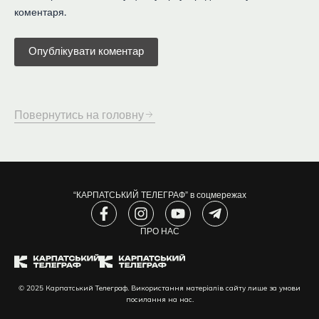
коментаря.
Повернутись на головну
“КАРПАТСЬКИЙ ТЕЛЕГРАФ” в соцмережах
F
I
Y
T
a
n
o
e
c
s
ПРО НАС
u
l
e
t
t
e
b
a
u
g
o
g
b
r
© 2025 Карпатський Телеграф. Використання матеріалів сайту лише за умови
o
r
e
a
посилання на нас.
k
a
m